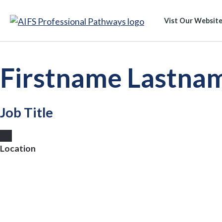
Vist Our Websit
Our Team
Firstname Lastna
Job Title
Location